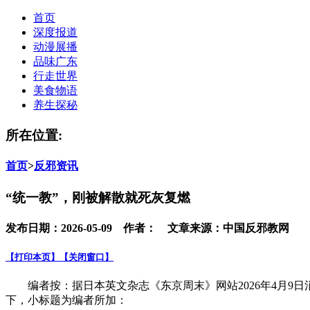
首页
深度报道
动漫展播
品味广东
行走世界
美食物语
养生探秘
所在位置:
首页
>
反邪资讯
“统一教”，刚被解散就死灰复燃
发布日期：2026-05-09 作者： 文章来源：中国反邪教网
【打印本页】
【关闭窗口】
编者按：据日本英文杂志《东京周末》网站2026年4月9日
下，小标题为编者所加：