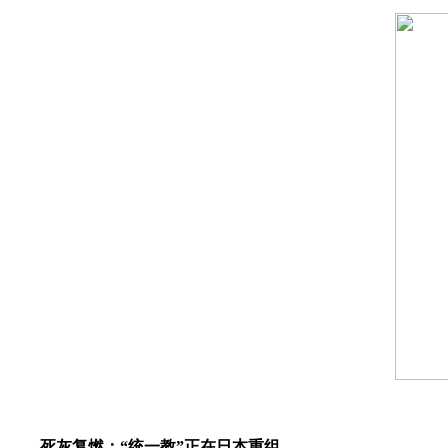
死灰复燃
：
“
统一教
”正
在日本重组